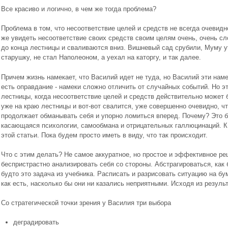
Все красиво и логично, в чем же тогда проблема?
Проблема в том, что несоответствие целей и средств не всегда очевид
же увидеть несоответствие своих средств своим целям очень, очень с
до конца лестницы и сваливаются вниз. Вишневый сад срубили, Муму у
старушку, не стал Наполеоном, а уехал на каторгу, и так далее.
Причем жизнь намекает, что Василий идет не туда, но Василий эти наме
есть оправдание - намеки сложно отличить от случайных событий. Но э
лестницы, когда несоответствие целей и средств действительно может 
уже на краю лестницы и вот-вот свалится, уже совершенно очевидно, чт
продолжает обманывать себя и упорно ломиться вперед. Почему? Это 
касающаяся психологии, самообмана и отрицательных галлюцинаций. К
этой статьи. Пока будем просто иметь в виду, что так происходит.
Что с этим делать? Не самое аккуратное, но простое и эффективное р
беспристрастно анализировать себя со стороны. Абстрагироваться, как б
будто это задача из учебника. Расписать и разрисовать ситуацию на бу
как есть, насколько бы они ни казались неприятными. Исходя из резуль
Со стратегической точки зрения у Василия три выбора
деградировать