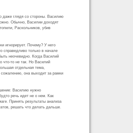
но даже глядя со стороны. Василию
ложно. Обычно, Василии доходят
топили, Раскольников, убив
ки игнорирует. Почему? У него
то справедливо только в начале
быть неочевидно. Когда Василий
о что-то не так. Но Василий
большая отдельная тема,
 сожалению, она выходит за рамки
ешение: Василию нужно
удто речь идет не о нем. Как
маге. Принять результаты анализа
татов, решать что делать дальше.