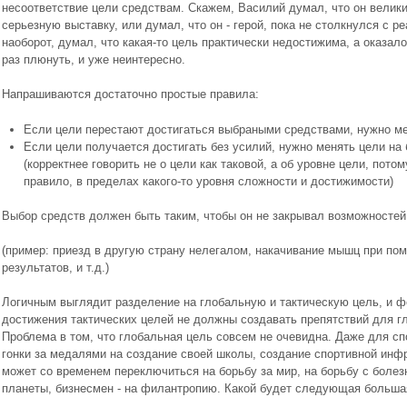
несоответствие цели средствам. Скажем, Василий думал, что он велики
серьезную выставку, или думал, что он - герой, пока не столкнулся с 
наоборот, думал, что какая-то цель практически недостижима, а оказалос
раз плюнуть, и уже неинтересно.
Напрашиваются достаточно простые правила:
Если цели перестают достигаться выбраными средствами, нужно ме
Если цели получается достигать без усилий, нужно менять цели на
(корректнее говорить не о цели как таковой, а об уровне цели, потом
правило, в пределах какого-то уровня сложности и достижимости)
Выбор средств должен быть таким, чтобы он не закрывал возможностей
(пример: приезд в другую страну нелегалом, накачивание мышц при по
результатов, и т.д.)
Логичным выглядит разделение на глобальную и тактическую цель, и ф
достижения тактических целей не должны создавать препятствий для г
Проблема в том, что глобальная цель совсем не очевидна. Даже для с
гонки за медалями на создание своей школы, создание спортивной инф
может со временем переключиться на борьбу за мир, на борьбу с болез
планеты, бизнесмен - на филантропию. Какой будет следующая большая