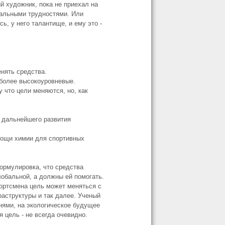
й художник, пока не приехал на
реальными трудностями. Или
ь, у него талантище, и ему это -
нять средства.
 более высокоуровневые.
у что цели меняются, но, как
 дальнейшего развития
мощи химии для спортивных
ормулировка, что средства
лобальной, а должны ей помогать.
портсмена цель может меняться с
раструктуры и так далее. Ученый
нями, на экологическое будущее
 цель - не всегда очевидно.